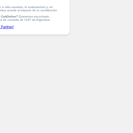
ar a más usuarios, lo evaluaremos y, en
ica acorde al impacto de tu contribución.
r CuitOnline?
Queremos escucharte.
ta de consulta de CUIT de Argentina.
 Partner!