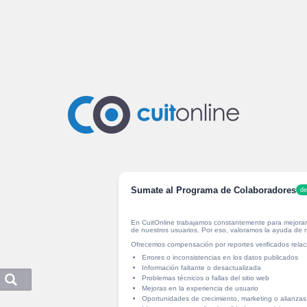
Sumate al Programa de Colaboradores
de
En CuitOnline trabajamos constantemente para mejorar 
de nuestros usuarios. Por eso, valoramos la ayuda de
Ofrecemos compensación por reportes verificados rela
Errores o inconsistencias en los datos publicados
Información faltante o desactualizada
Problemas técnicos o fallas del sitio web
Mejoras en la experiencia de usuario
Oportunidades de crecimiento, marketing o alianzas