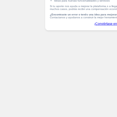
Ideas para nuevas funcionalidades y servicios
Si tu aporte nos ayuda a mejorar la plataforma o a lleg
muchos casos, podrás recibir una compensación económ
¿Encontraste un error o tenés una idea para mejora
Contactanos y ayudanos a construir la mejor herramien
¡Conviértase en